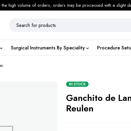
 the high volume of orders, orders may be processed with a slight d
Surgical Instruments By Speciality
Procedure Sets
en
IN STOCK
Ganchito de Lan
Reulen