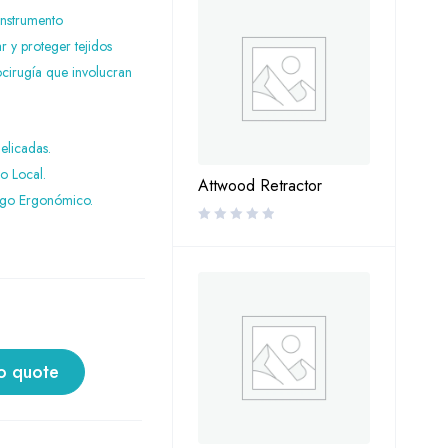
instrumento
r y proteger tejidos
cirugía que involucran
elicadas.
 Local.
Attwood Retractor
ngo Ergonómico.
o quote