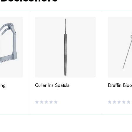
ing
Culler Iris Spatula
Draffin Bip