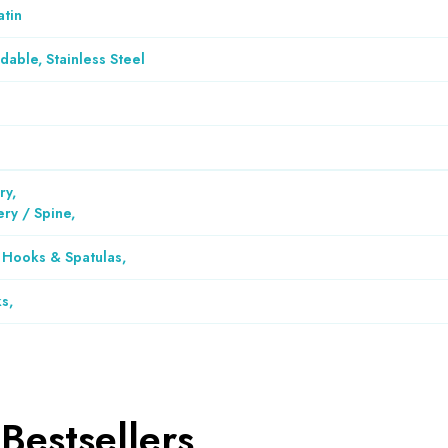
atin
dable, Stainless Steel
ry
,
ry / Spine
,
, Hooks & Spatulas
,
ks
,
Bestsellers